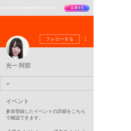
​応募期間：募集中〜2026年8月9日(15名合格次第終了)
その他
フォローする
光一 阿部
イベント
参加登録したイベントの詳細をこちら
で確認できます。