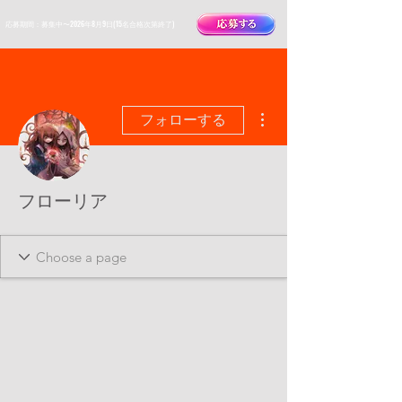
​応募期間：募集中〜2026年8月9日(15名合格次第終了)
その他
フォローする
フローリア