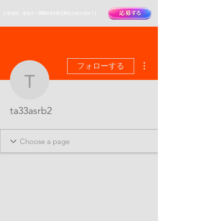
​応募期間：募集中〜2026年8月9日(15名合格次第終了)
その他
フォローする
ta33asrb2
ta33asrb2