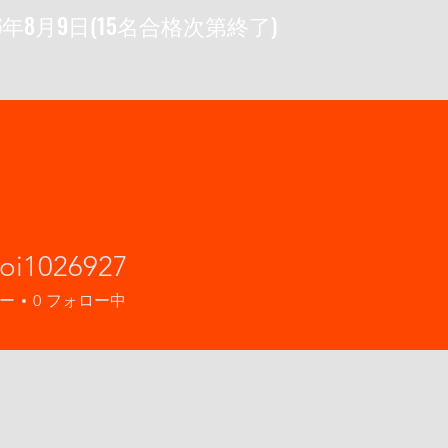
6年8月9日(15名合格次第終了)
koi1026927
1026927
ー
0
フォロー中