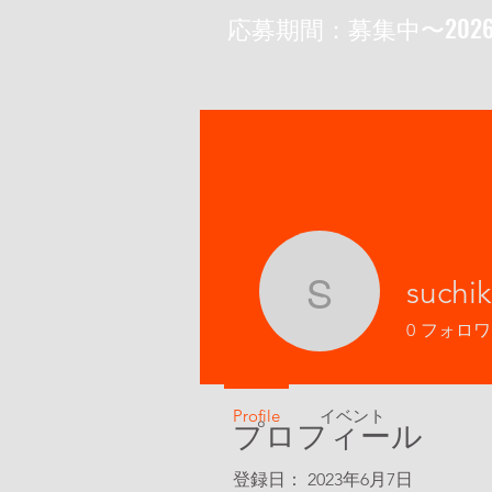
​応募期間：募集中〜202
suchi
suchikoi
0
フォロワ
Profile
イベント
プロフィール
登録日： 2023年6月7日