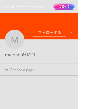
​応募期間：募集中〜2026年8月9日(15名合格次第終了)
その他
フォローする
michan550724
michan550724