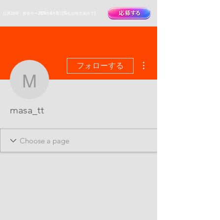
​応募期間：募集中〜2026年8月9日(15名合格次第終了)
その他
フォローする
masa_tt
masa_tt