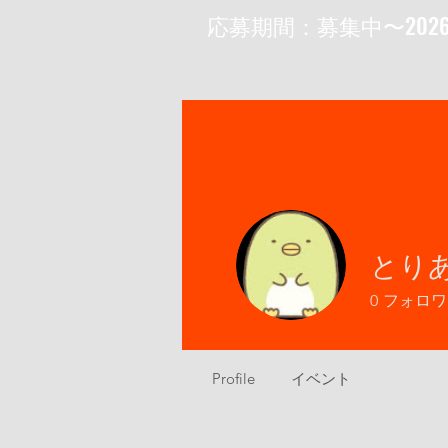
​応募期間：募集中〜202
とりあ
0
フォロワ
Profile
イベント