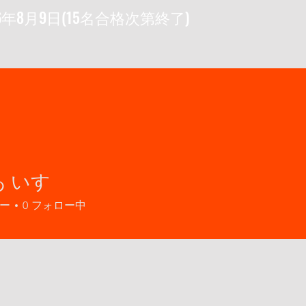
6年8月9日(15名合格次第終了)
 いす
ー
0
フォロー中