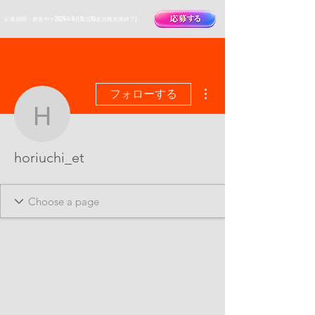
​応募期間：募集中〜2026年8月9日(15名合格次第終了)
その他
フォローする
horiuchi_et
horiuchi_et