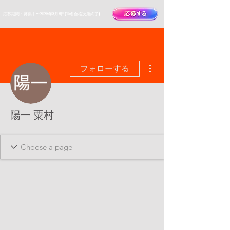
​応募期間：募集中〜2026年8月9日(15名合格次第終了)
その他
フォローする
陽一 粟村