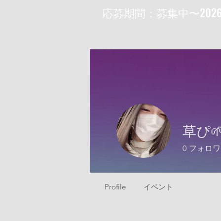
​応募期間：募集中〜202
草ぴ
0
フォロワ
Profile
イベント