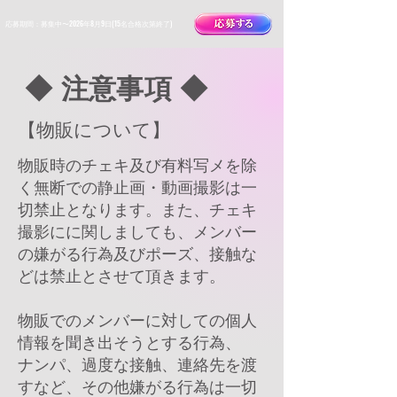
​応募期間：募集中〜2026年8月9日(15名合格次第終了)
◆ 注意事項 ◆
【物販につ
いて】
物販時のチェキ及び有料写メを除
く無断での静止画・動画撮影は一
切禁止となります。また、チェキ
撮影にに関しましても、メンバー
の嫌がる行為及びポーズ、接触な
どは禁止とさせて頂きます。
物販でのメンバーに対しての個人
情報を聞き出そうとする行為、
ナンパ、過度な接触、連絡先を渡
すなど、その他嫌がる行為は一切